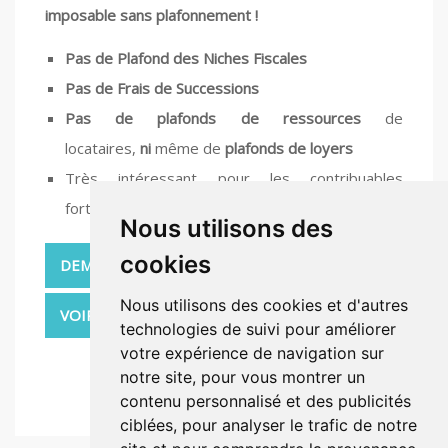
imposable sans plafonnement !
Pas de Plafond des Niches Fiscales
Pas de Frais de Successions
Pas de plafonds de ressources
de
locataires,
ni
même de
plafonds de loyers
Très intéressant pour les contribuables
fortement imposés !
Nous utilisons des
cookies
DEMANDEZ UNE ETUDE GRATUITE
Nous utilisons des cookies et d'autres
VOIR NOS PRODUITS
technologies de suivi pour améliorer
votre expérience de navigation sur
F
T
Pi
notre site, pour vous montrer un
ac
w
nt
contenu personnalisé et des publicités
e
itt
er
ciblées, pour analyser le trafic de notre